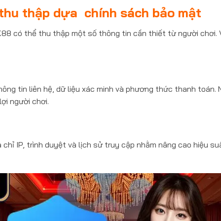
thu thập dựa chính sách bảo mật
88 có thể thu thập một số thông tin cần thiết từ người chơi. 
hông tin liên hệ, dữ liệu xác minh và phương thức thanh toán
lợi người chơi.
ịa chỉ IP, trình duyệt và lịch sử truy cập nhằm nâng cao hiệu