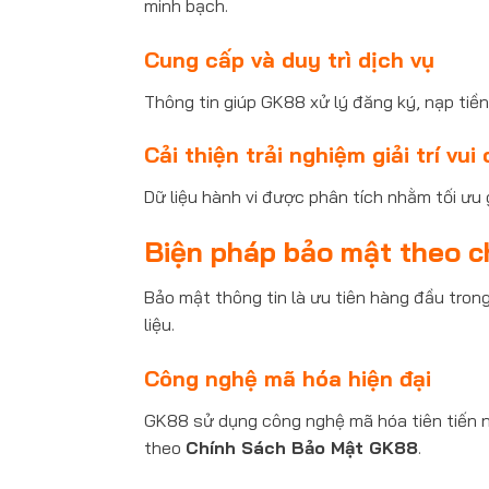
minh bạch.
Cung cấp và duy trì dịch vụ
Thông tin giúp GK88 xử lý đăng ký, nạp tiền,
Cải thiện trải nghiệm giải trí vu
Dữ liệu hành vi được phân tích nhằm tối ưu 
Biện pháp bảo mật theo 
Bảo mật thông tin là ưu tiên hàng đầu tron
liệu.
Công nghệ mã hóa hiện đại
GK88 sử dụng công nghệ mã hóa tiên tiến nh
theo
Chính Sách Bảo Mật GK88
.