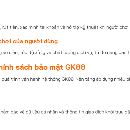
 rút tiền, xác minh tài khoản và hỗ trợ kỹ thuật khi người chơi 
i chơi của người dùng
giao diện, tốc độ xử lý và chất lượng dịch vụ, từ đó nâng cao t
chính sách bảo mật GK88
g quá trình vận hành hệ thống GK88. Nền tảng áp dụng nhiều b
ằm bảo vệ dữ liệu cá nhân và thông tin giao dịch khỏi truy cậ