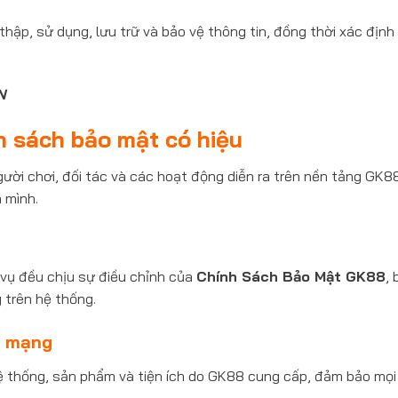
hập, sử dụng, lưu trữ và bảo vệ thông tin, đồng thời xác định
N
h sách bảo mật có hiệu
ời chơi, đối tác và các hoạt động diễn ra trên nền tảng GK88
 mình.
h vụ đều chịu sự điều chỉnh của
Chính Sách Bảo Mật GK88
,
g trên hệ thống.
ên mạng
 thống, sản phẩm và tiện ích do GK88 cung cấp, đảm bảo mọi d