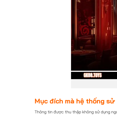
Mục đích mà hệ thống sử 
Thông tin được thu thập không sử dụng ngo