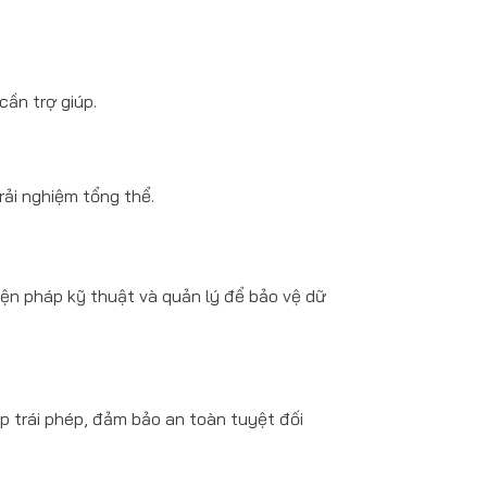
cần trợ giúp.
rải nghiệm tổng thể.
iện pháp kỹ thuật và quản lý để bảo vệ dữ
p trái phép, đảm bảo an toàn tuyệt đối