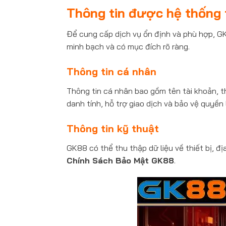
Thông tin được hệ thống 
Để cung cấp dịch vụ ổn định và phù hợp, GK
minh bạch và có mục đích rõ ràng.
Thông tin cá nhân
Thông tin cá nhân bao gồm tên tài khoản, t
danh tính, hỗ trợ giao dịch và bảo vệ quyền 
Thông tin kỹ thuật
GK88 có thể thu thập dữ liệu về thiết bị, đ
Chính Sách Bảo Mật GK88
.