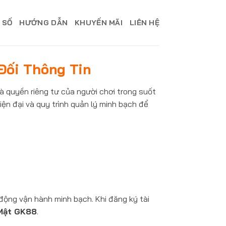
 SỐ
HƯỚNG DẪN
KHUYẾN MÃI
LIÊN HỆ
Đối Thông Tin
à quyền riêng tư của người chơi trong suốt
n đại và quy trình quản lý minh bạch để
động vận hành minh bạch. Khi đăng ký tài
Mật GK88
.