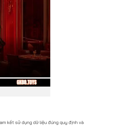
am kết sử dụng dữ liệu đúng quy định và