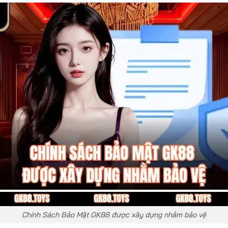
Chính Sách Bảo Mật GK88 được xây dựng nhằm bảo vệ