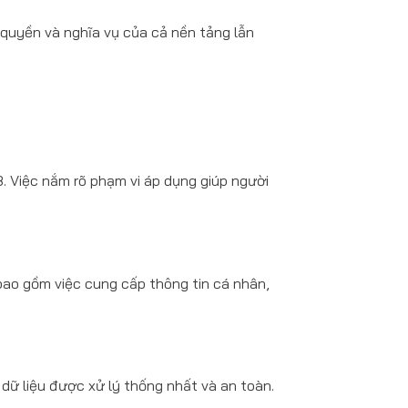
 quyền và nghĩa vụ của cả nền tảng lẫn
. Việc nắm rõ phạm vi áp dụng giúp người
 bao gồm việc cung cấp thông tin cá nhân,
ữ liệu được xử lý thống nhất và an toàn.