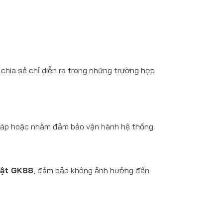
 chia sẻ chỉ diễn ra trong những trường hợp
pháp hoặc nhằm đảm bảo vận hành hệ thống.
Mật GK88
, đảm bảo không ảnh hưởng đến