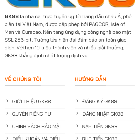
GK88
là nhà cái trực tuyến uy tín hàng đầu châu Á, phổ
biến tại Việt Nam, được cấp phép bởi PAGCOR, Isle of
Man và Curacao. Nền tảng ứng dụng công nghệ bảo mật
SSL 256-bit, Tường lửa hiện đại đảm bảo an toàn giao
dịch. Với hơn 10 triệu thành viên và nhiều giải thưởng,
GK88 khẳng định chất lượng dịch vụ.
VỀ CHÚNG TÔI
HƯỚNG DẪN
GIỚI THIỆU GK88
ĐĂNG KÝ GK88
QUYỀN RIÊNG TƯ
ĐĂNG NHẬP GK88
CHÍNH SÁCH BẢO MẬT
NẠP TIỀN GK88
ĐIỀU KHOẢN VÀ ĐIỀU
RÚT TIỀN GK88