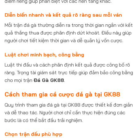
điểm riêng giúp phân biệt với các nền tảng khác.
Diễn biến nhanh và kết quả rõ ràng sau mỗi ván
Mỗi trận đá gà thường diễn ra trong thời gian ngắn với kết
quả thắng thua được phân định dứt khoát. Điều này giúp
người chơi tiết kiệm thời gian và dễ quản lý vốn cược.
Luật chơi minh bạch, công bằng
Luật thi đấu và cách phân định kết quả được công bố rõ
ràng. Trọng tài giám sát trực tiếp giúp đảm bảo công bằng
cho mọi trận
Đá Gà GK88
.
Cách tham gia cá cược đá gà tại GK88
Quy trình tham gia đá gà tại GK88 được thiết kế đơn giản
và dễ thao tác. Người chơi chỉ cần thực hiện đúng các
bước là có thể bắt đầu trải nghiệm.
Chọn trận đấu phù hợp