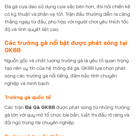
Đá gà cựa dao sử dụng cựa sắc bén hơn, đòi hỏi chiến kê
có kỹ thuật và phản xạ tốt. Trận đấu thường diễn ra căng
thẳng ngay từ đầu, phù hợp với người chơi yêu thích tốc
độ và tính quyết liệt cao.
Các trường gà nổi bật được phát sóng tại
GK88
Nguồn gốc và chất lượng trường gà là yếu tố quan trọng
tạo nên uy tín của hệ thống đá gà. GK88 lựa chọn phát
sóng các trường gà nổi tiếng, đảm bảo tính chuyên
nghiệp và minh bạch.
Trường gà quốc tế
Các trận
Đá Gà GK88
được phát sóng từ những trường
gà lớn với quy mô tổ chức bài bản, luật thi đấu rõ ràng và
đội ngũ trọng tài chuyên nghiệp.