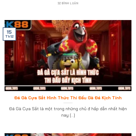
32 BÌNH LUẬN
15
Th12
Đá Gà Cựa Sắt Hình Thức Thi Đấu Gà Đá Kịch Tính
Đá Gà Cựa Sắt là một trong những chủ đ hấp dẫn nhất hiện
nay [...]