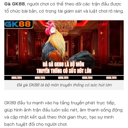
Gà GK88
, người chơi có thể theo dõi các trận đấu được
tổ chức bài bản, có trọng tài giám sát và luật chơi rõ ràng.
Đá gà GK88 là bộ môn truyền thống có sức hút lớn
GK88 đầu tư mạnh vào hạ tầng truyền phát trực tiếp,
giúp hình ảnh trận đấu luôn sắc nét, âm thanh sống động
và cập nhật kết quả theo thời gian thực, tạo sự minh
bạch tuyệt đối cho người chơi.