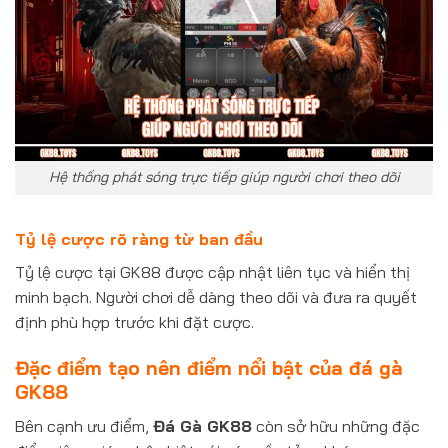
Hệ thống phát sóng trực tiếp giúp người chơi theo dõi
Tỷ lệ cược rõ ràng từ ban đầu
Tỷ lệ cược tại GK88 được cập nhật liên tục và hiển thị
minh bạch. Người chơi dễ dàng theo dõi và đưa ra quyết
định phù hợp trước khi đặt cược.
Đặc điểm tạo nên điểm nổi bật của đá gà
GK88
Bên cạnh ưu điểm,
Đá Gà GK88
còn sở hữu những đặc